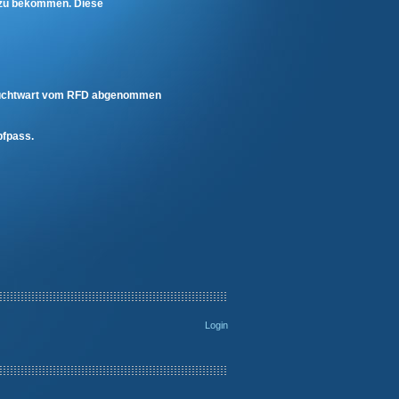
n zu bekommen. Diese
 Zuchtwart vom RFD abgenommen
pfpass.
Login