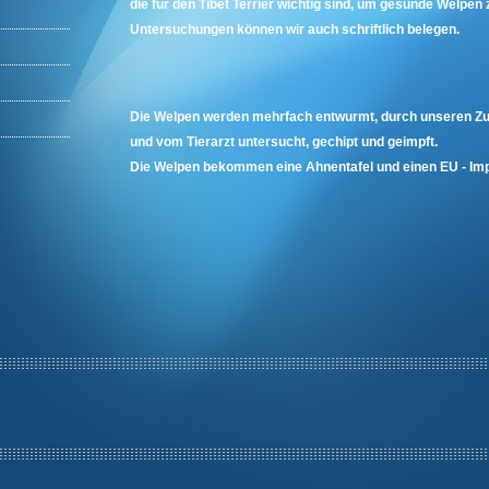
die für
den Tibet Terrier wichtig sind, um gesunde Welpe
Untersuchungen können wir auch schriftlich belegen.
Die Welpen werden mehrfach entwurmt, durch unseren
und vom Tierarzt untersucht, gechipt und geimpft.
Die Welpen bekommen eine Ahnentafel und einen EU - Im