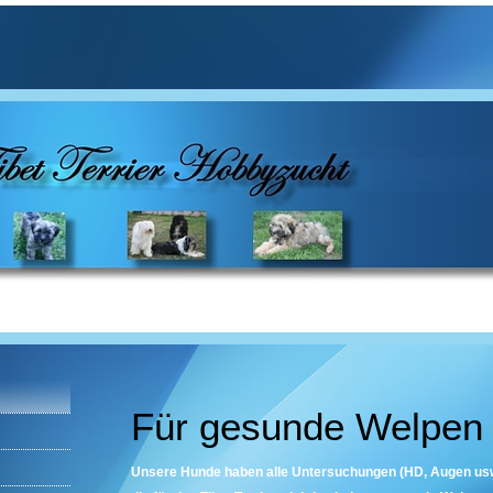
Für gesunde Welpen
Unsere Hunde haben alle Untersuchungen (HD, Augen usw