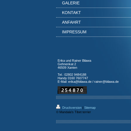
GALERIE
KONTAKT
ANFAHRT
IMPRESSUM
Erika und Rainer Bilawa
Gehnenkat 2
46509 Xanten
Tel.: 02802 9484188
Handy 0160 7607747
E-Mail: erika@bilawa.de / rainer@bilawa.de
Druckversion
|
Sitemap
© Mandala's Tibet terrier